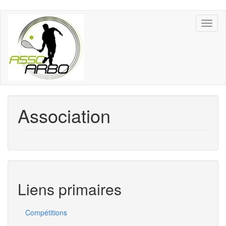
Aller
Toggl
au
naviga
contenu
principal
Association
Liens primaires
Compétitions