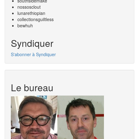
southsidemake
nossosclout
lunarethiopian
collectionsguiltless
bewhuh
Syndiquer
S'abonner à Syndiquer
Le bureau