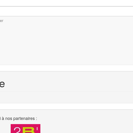
er
e
 à nos partenaires :