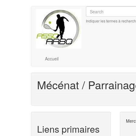
Aller
Search
Search
au
contenu
Indiquer les termes à recherch
principal
Main
Accueil
navigation
Mécénat / Parrainag
Merci
Liens primaires