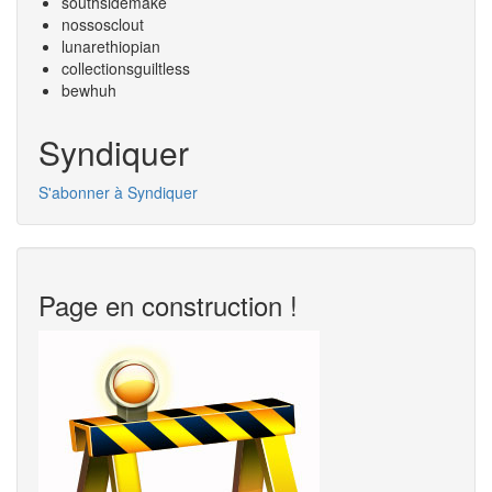
southsidemake
nossosclout
lunarethiopian
collectionsguiltless
bewhuh
Syndiquer
S'abonner à Syndiquer
Page en construction !