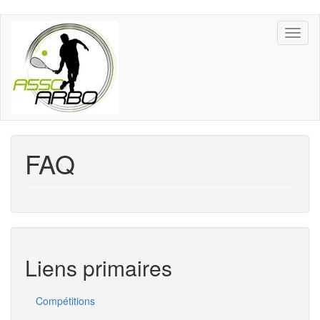
Aller
Toggl
au
naviga
contenu
principal
FAQ
Liens primaires
Compétitions